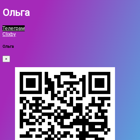
Ольга
Телеграм
Clixby
Ольга
×