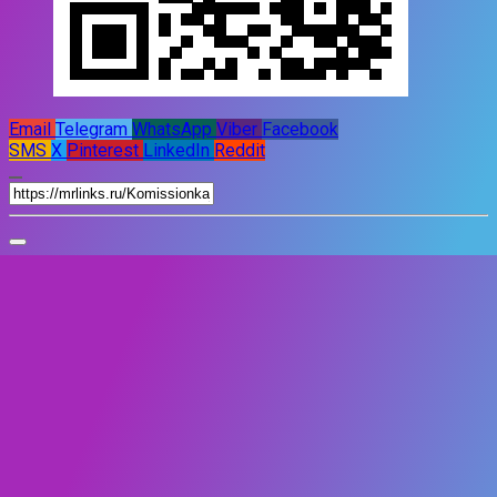
Email
Telegram
WhatsApp
Viber
Facebook
SMS
X
Pinterest
LinkedIn
Reddit