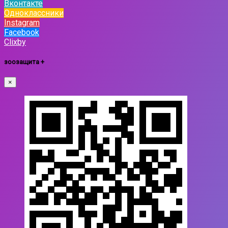
Вконтакте
Одноклассники
Instagram
Facebook
Clixby
зоозащита +
×