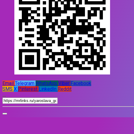
Email
Telegram
WhatsApp
Viber
Facebook
SMS
X
Pinterest
LinkedIn
Reddit