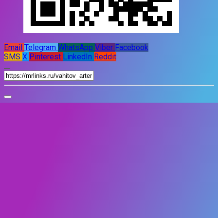
Email
Telegram
WhatsApp
Viber
Facebook
SMS
X
Pinterest
LinkedIn
Reddit