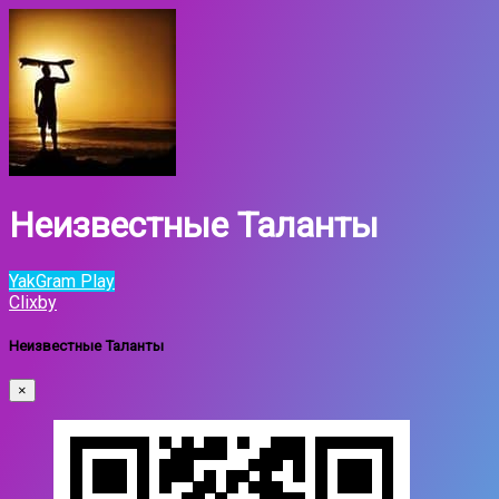
Неизвестные Таланты
YakGram Play
Clixby
Неизвестные Таланты
×