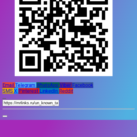
Email
Telegram
WhatsApp
Viber
Facebook
SMS
X
Pinterest
LinkedIn
Reddit