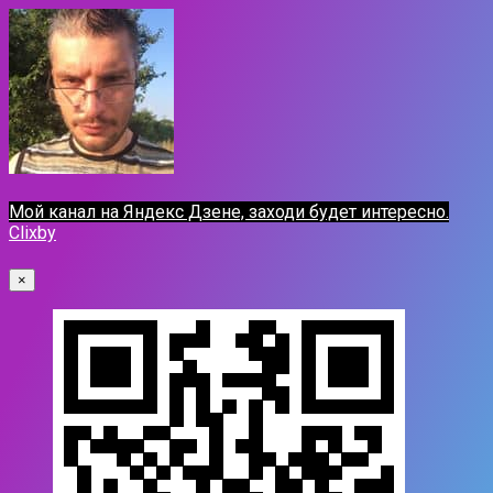
Мой канал на Яндекс Дзене, заходи будет интересно.
Clixby
×