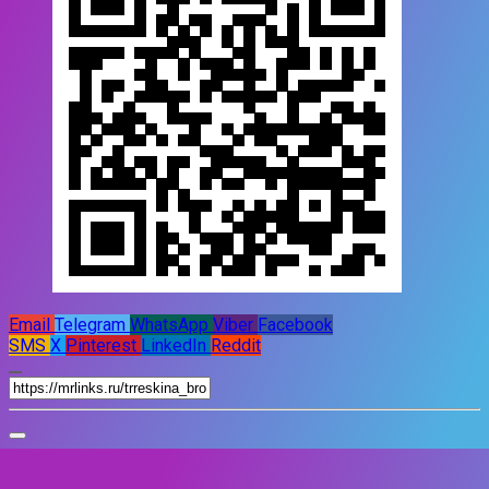
Email
Telegram
WhatsApp
Viber
Facebook
SMS
X
Pinterest
LinkedIn
Reddit