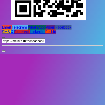
Email
Telegram
WhatsApp
Viber
Facebook
SMS
X
Pinterest
LinkedIn
Reddit