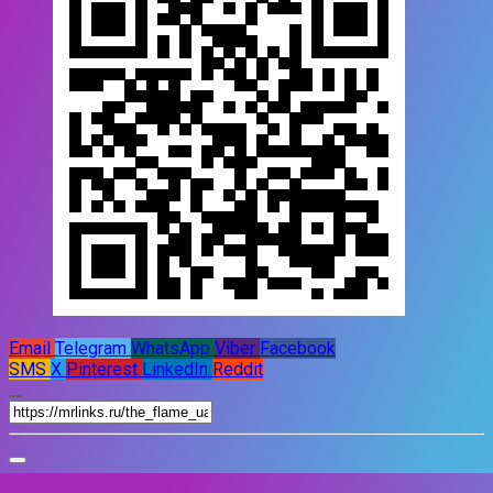
Email
Telegram
WhatsApp
Viber
Facebook
SMS
X
Pinterest
LinkedIn
Reddit