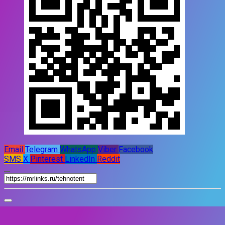
Email
Telegram
WhatsApp
Viber
Facebook
SMS
X
Pinterest
LinkedIn
Reddit