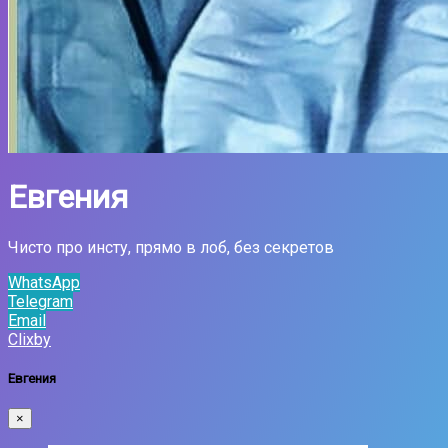
Евгения
Чисто про инсту, прямо в лоб, без секретов
WhatsApp
Telegram
Email
Clixby
Евгения
×