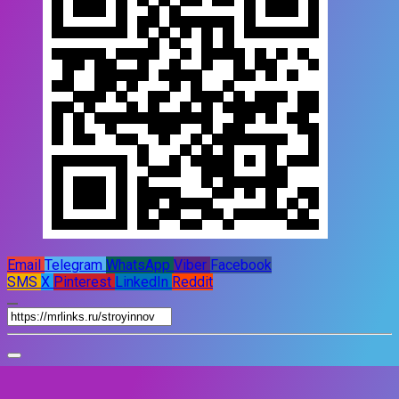
Email
Telegram
WhatsApp
Viber
Facebook
SMS
X
Pinterest
LinkedIn
Reddit