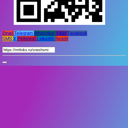
Email
Telegram
WhatsApp
Viber
Facebook
SMS
X
Pinterest
LinkedIn
Reddit