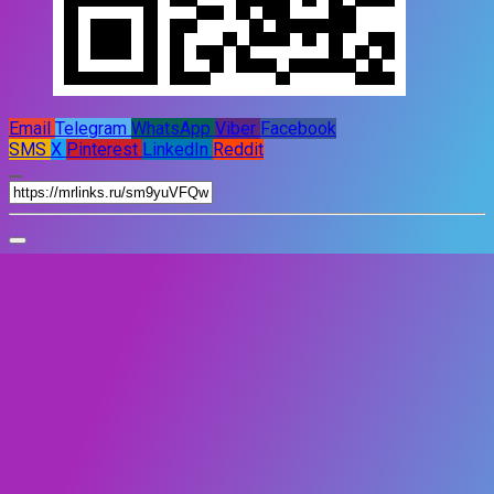
Email
Telegram
WhatsApp
Viber
Facebook
SMS
X
Pinterest
LinkedIn
Reddit