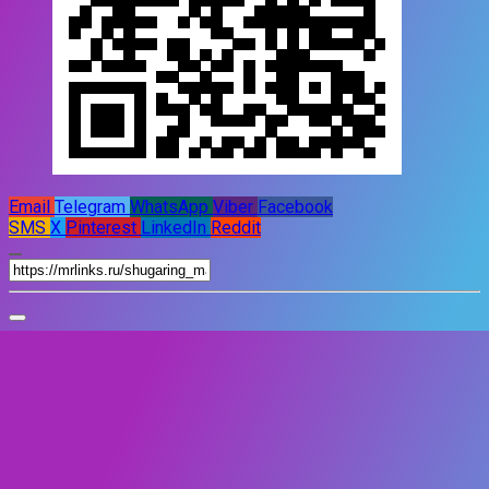
Email
Telegram
WhatsApp
Viber
Facebook
SMS
X
Pinterest
LinkedIn
Reddit