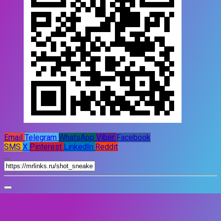
Email
Telegram
WhatsApp
Viber
Facebook
SMS
X
Pinterest
LinkedIn
Reddit