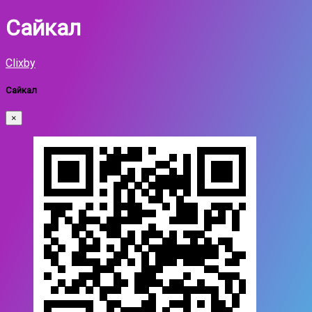
Сайкал
Clixby
Сайкал
×