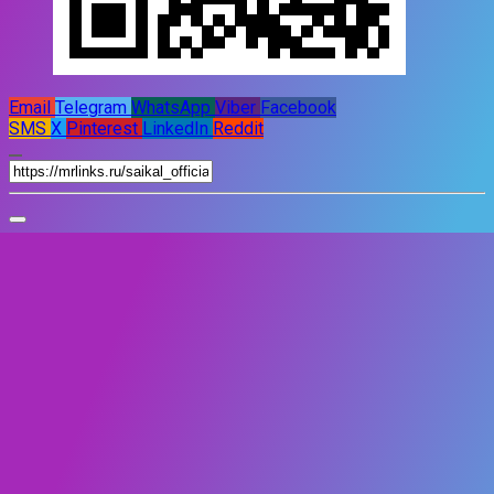
Email
Telegram
WhatsApp
Viber
Facebook
SMS
X
Pinterest
LinkedIn
Reddit