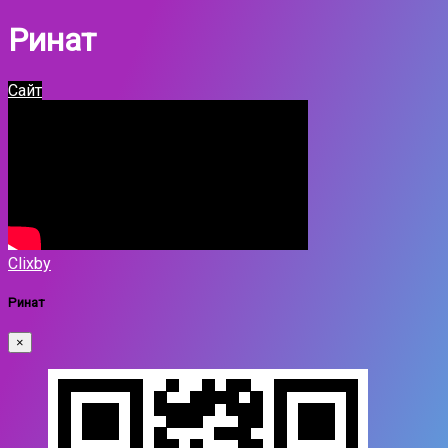
Ринат
Сайт
Clixby
Ринат
×