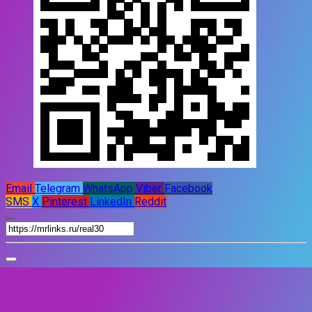
Email
Telegram
WhatsApp
Viber
Facebook
SMS
X
Pinterest
LinkedIn
Reddit