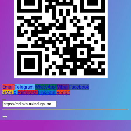
Email
Telegram
WhatsApp
Viber
Facebook
SMS
X
Pinterest
LinkedIn
Reddit