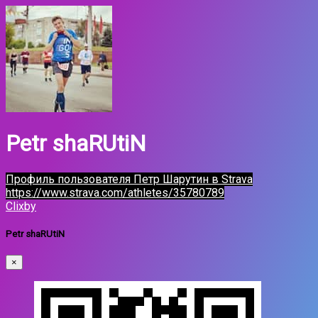
Petr shaRUtiN
Профиль пользователя Петр Шарутин в Strava
https://www.strava.com/athletes/35780789
Clixby
Petr shaRUtiN
×