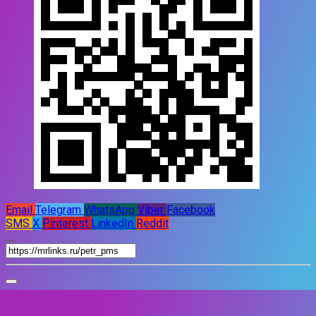
Email
Telegram
WhatsApp
Viber
Facebook
SMS
X
Pinterest
LinkedIn
Reddit