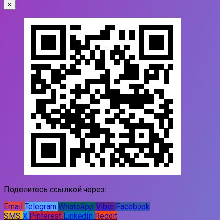
×
Поделитесь ссылкой через:
Email
Telegram
WhatsApp
Viber
Facebook
SMS
X
Pinterest
LinkedIn
Reddit