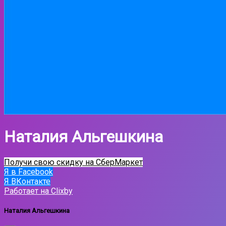
Наталия Альгешкина
Получи свою скидку на СберМаркет
Я в Facebook
Я ВКонтакте
Работает на Clixby
Наталия Альгешкина