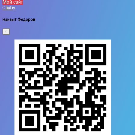
Мой сайт
Clixby
Нанзыт Федоров
×