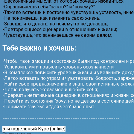
-Бесконечные мысли, от которых хочешь избавиться;
-Спрашиваешь себя "за что?" и "почему?"
-Тяжело встаешь и постоянно чувствуешь усталость, ниче
-Не понимаешь, как изменить свою жизнь;
-Знаешь, что делать, но почему-то не делаешь;
-Повторяющиеся сценарии в отношениях и жизни;
-Чувствуешь, что занимаешься не своим делом;
Тебе важно и хочешь:
-Чтобы твои эмоции и состояния были под контролем и ра
-Успокоить ум и повысить уровень осознанности;
-В комплексе повысить уровень жизни и увеличить доход
-Легко вставать по утрам и чувствовать: бодрость, заряж
-Найти свое предназначение и знать свои истинные желан
-Легче получать желаемое и любить себя;
-Прервать негативные сценарии в отношениях и жизни, с
-Перейти из состояния "хочу, но не делаю в состояние дей
-Понимать "зачем" и "для чего" мне опыт.
-----------------------------------------------------------------
5ти недельный Курс (online)
Ознакомиться