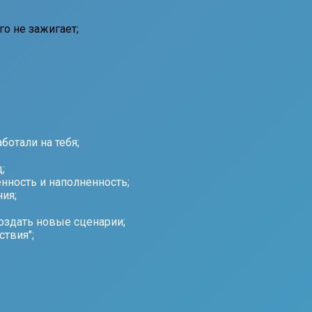
го не зажигает;
ботали на тебя;
;
енность и наполненность;
ия;
оздать новые сценарии;
ствия";