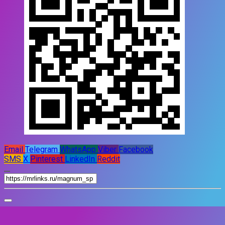
Email
Telegram
WhatsApp
Viber
Facebook
SMS
X
Pinterest
LinkedIn
Reddit