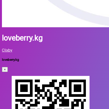
loveberry.kg
Clixby
loveberry.kg
×