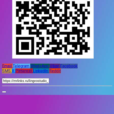
Email
Telegram
WhatsApp
Viber
Facebook
SMS
X
Pinterest
LinkedIn
Reddit