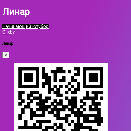
Линар
Начинающий ютубер
Clixby
Линар
×