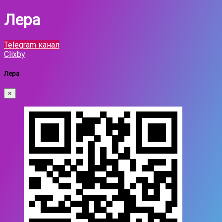
Лера
Telegram канал
Clixby
Лера
×