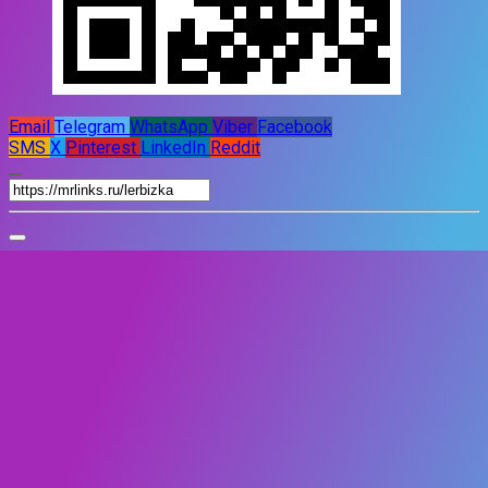
Email
Telegram
WhatsApp
Viber
Facebook
SMS
X
Pinterest
LinkedIn
Reddit