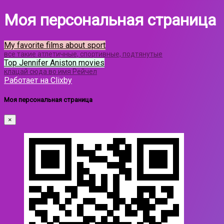
Моя персональная страница
My favorite films about sport
все такие атлетичные, спортивные, подтянутые
Top Jennifer Aniston movies
клацай сюда во имя Рейчел
Работает на Clixby
Моя персональная страница
×