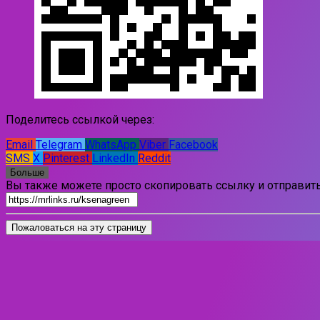
Поделитесь ссылкой через:
Email
Telegram
WhatsApp
Viber
Facebook
SMS
X
Pinterest
LinkedIn
Reddit
Больше
Вы также можете просто скопировать ссылку и отправить
Пожаловаться на эту страницу