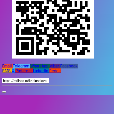
Email
Telegram
WhatsApp
Viber
Facebook
SMS
X
Pinterest
LinkedIn
Reddit