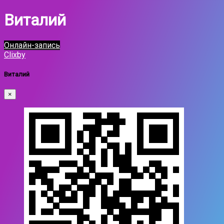
Виталий
Онлайн-запись
Clixby
Виталий
×