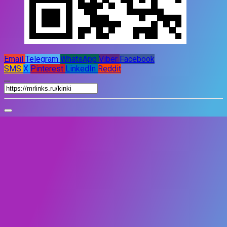
Email
Telegram
WhatsApp
Viber
Facebook
SMS
X
Pinterest
LinkedIn
Reddit