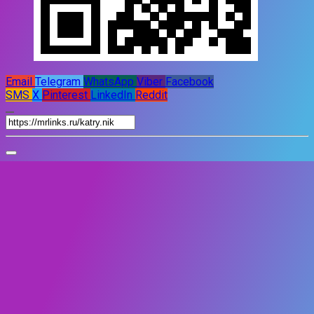
Email
Telegram
WhatsApp
Viber
Facebook
SMS
X
Pinterest
LinkedIn
Reddit