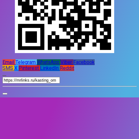
Email
Telegram
WhatsApp
Viber
Facebook
SMS
X
Pinterest
LinkedIn
Reddit