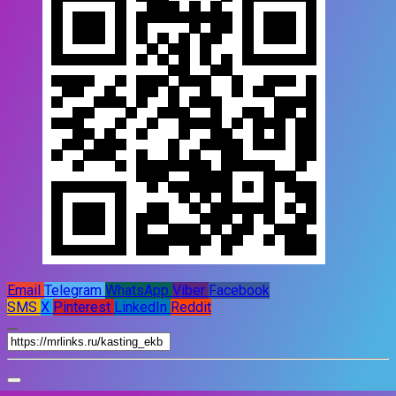
Email
Telegram
WhatsApp
Viber
Facebook
SMS
X
Pinterest
LinkedIn
Reddit