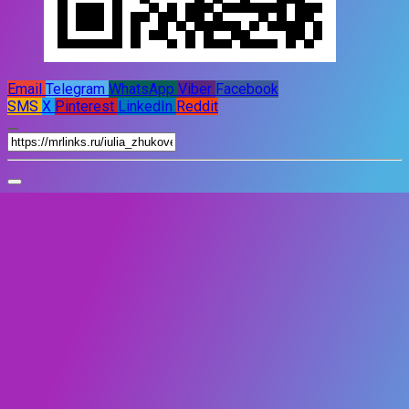
Email
Telegram
WhatsApp
Viber
Facebook
SMS
X
Pinterest
LinkedIn
Reddit