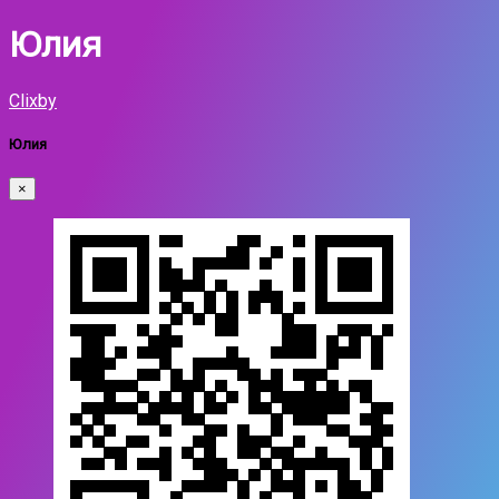
Юлия
Clixby
Юлия
×