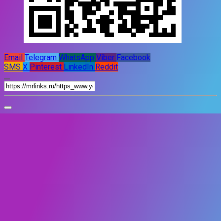
Email
Telegram
WhatsApp
Viber
Facebook
SMS
X
Pinterest
LinkedIn
Reddit