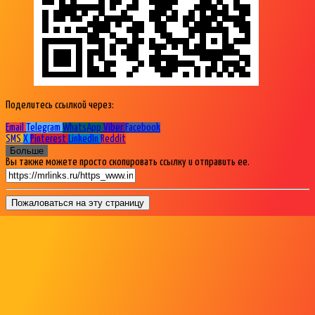
Поделитесь ссылкой через:
Email
Telegram
WhatsApp
Viber
Facebook
SMS
X
Pinterest
LinkedIn
Reddit
Больше
Вы также можете просто скопировать ссылку и отправить ее.
Пожаловаться на эту страницу