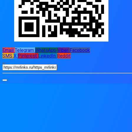
Email
Telegram
WhatsApp
Viber
Facebook
SMS
X
Pinterest
LinkedIn
Reddit