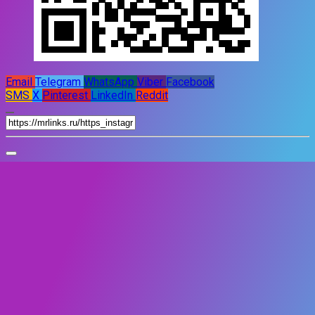
Email
Telegram
WhatsApp
Viber
Facebook
SMS
X
Pinterest
LinkedIn
Reddit