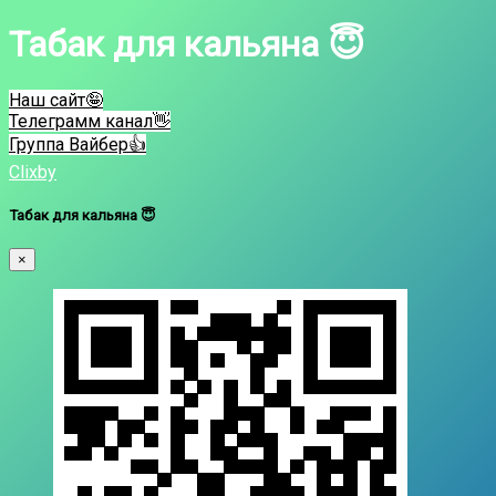
Табак для кальяна 😇
Наш сайт🤪
Телеграмм канал👋
Группа Вайбер👍
Clixby
Табак для кальяна 😇
×