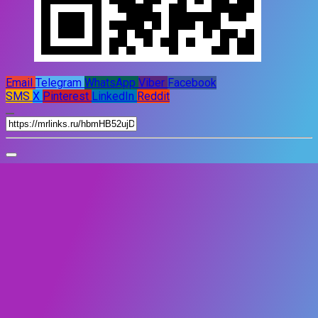
Email
Telegram
WhatsApp
Viber
Facebook
SMS
X
Pinterest
LinkedIn
Reddit