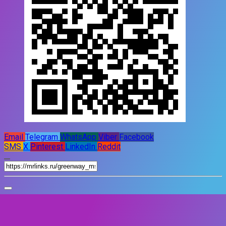
Email
Telegram
WhatsApp
Viber
Facebook
SMS
X
Pinterest
LinkedIn
Reddit