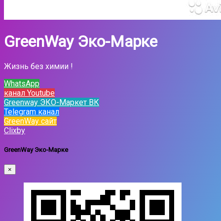
GreenWay Эко-Марке
Жизнь без химии !
WhatsApp
канал Youtube
Greenway ЭКО-Маркет ВК
Telegram канал
GreenWay сайт
Clixby
GreenWay Эко-Марке
×