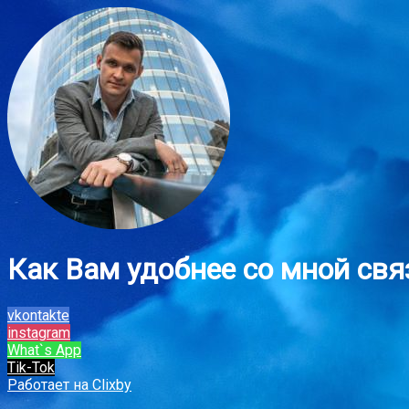
Как Вам удобнее со мной свя
vkontakte
instagram
What`s App
Tik-Tok
Работает на Clixby