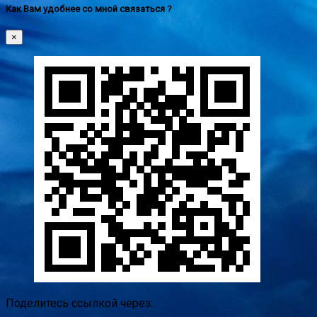
Как Вам удобнее со мной связаться ?
×
Поделитесь ссылкой через: