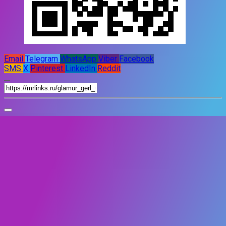
Email
Telegram
WhatsApp
Viber
Facebook
SMS
X
Pinterest
LinkedIn
Reddit