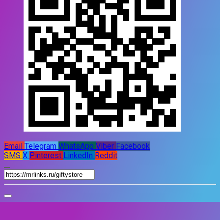
Email
Telegram
WhatsApp
Viber
Facebook
SMS
X
Pinterest
LinkedIn
Reddit