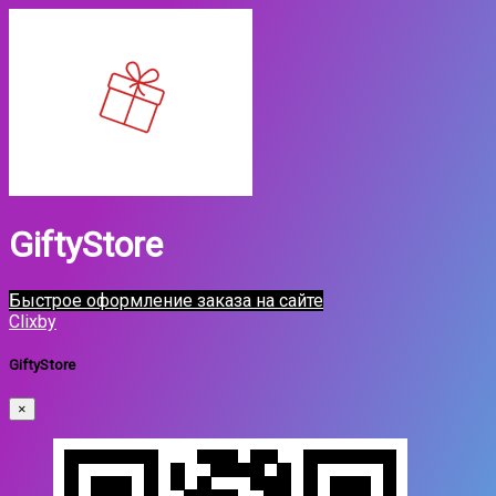
GiftyStore
Быстрое оформление заказа на сайте
Clixby
GiftyStore
×