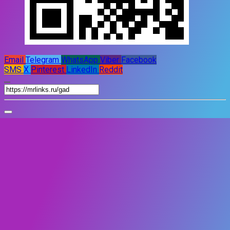
Email
Telegram
WhatsApp
Viber
Facebook
SMS
X
Pinterest
LinkedIn
Reddit