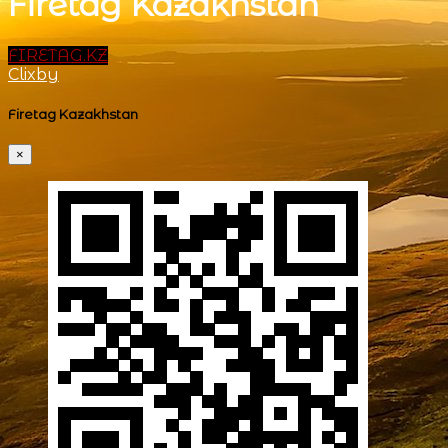
Firetag Kazakhstan
FIRETAG.KZ
Clixby
Firetag Kazakhstan
×