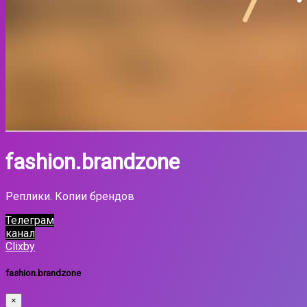
fashion.brandzone
Реплики. Копии брендов
Телеграм
канал
Clixby
fashion.brandzone
×