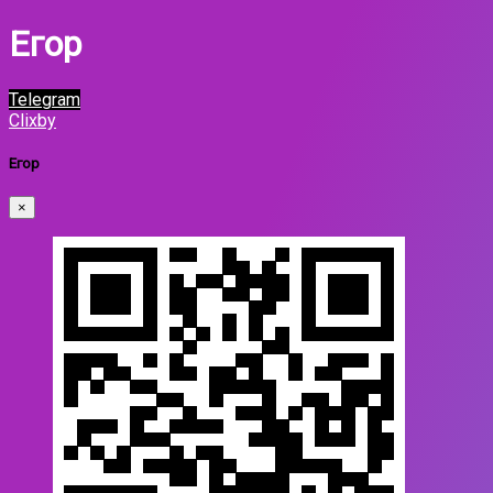
Егор
Telegram
Clixby
Егор
×