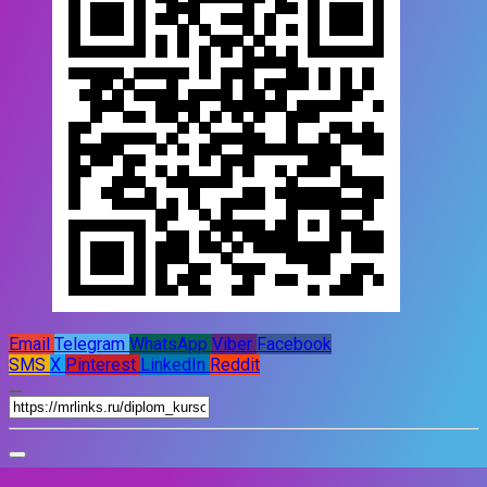
Email
Telegram
WhatsApp
Viber
Facebook
SMS
X
Pinterest
LinkedIn
Reddit